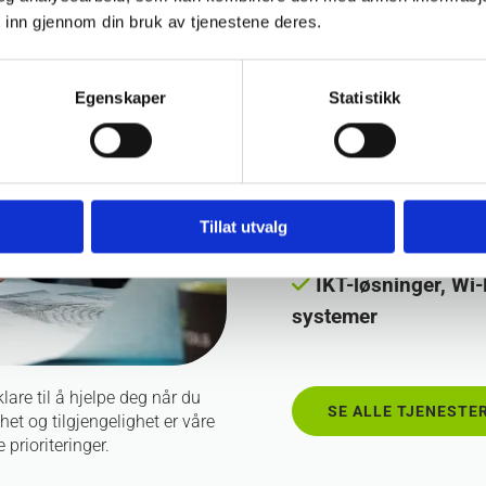
 inn gjennom din bruk av tjenestene deres.
Nybygg og rehabil

næringsbygg
Egenskaper
Statistikk
EX-områder

Generator install

Tillat utvalg
Adgangskontroll o

IKT-løsninger, Wi-

systemer
lare til å hjelpe deg når du
SE ALLE TJENESTE
het og tilgjengelighet er våre
e prioriteringer.