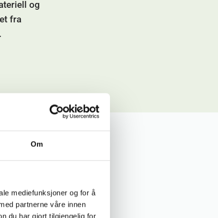
teriell og
et fra
.
Om
våre
iale mediefunksjoner og for å
 med partnerne våre innen
u har gjort tilgjengelig for