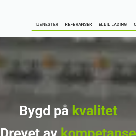
TJENESTER
REFERANSER
ELBIL LADING
Bygd på
kvalitet
D
revet av
kompetanse