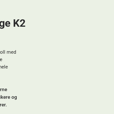
lge K2
roll med
ge
hele
arne
rikere og
er.