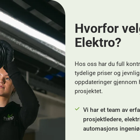
Hvorfor ve
Elektro?
Hos oss har du full kont
tydelige priser og jevnli
oppdateringer gjennom 
prosjektet.
Vi har et team av erf
prosjektledere, elekt
automasjons ingeniør